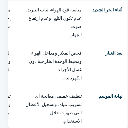
أثناء الحر الشديد
متابعة قوة الهواء، ثبات التبريد،
منع اس
عدم تكون الثلج، وعدم ارتفاع
إجهاد 
صوت
مع ال
الجهاز.
بعد الغبار
فحص الفلاتر ومداخل الهواء
الحفاظ
ومحيط الوحدة الخارجية دون
وتقليل
غسل الأجزاء
المكون
الكهربائية.
نهاية الموسم
تنظيف خفيف، معالجة أي
ترك ال
تسريب مياه، وتسجيل الأعطال
وتجنب 
التي ظهرت خلال
بمشكلة
الاستخدام.