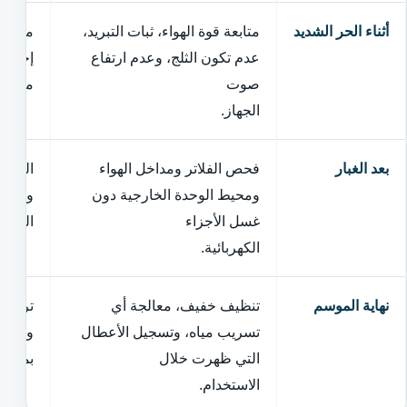
أثناء الحر الشديد
متابعة قوة الهواء، ثبات التبريد،
منع اس
عدم تكون الثلج، وعدم ارتفاع
إجهاد 
صوت
مع ال
الجهاز.
بعد الغبار
فحص الفلاتر ومداخل الهواء
الحفاظ
ومحيط الوحدة الخارجية دون
وتقليل
غسل الأجزاء
المكون
الكهربائية.
نهاية الموسم
تنظيف خفيف، معالجة أي
ترك ال
تسريب مياه، وتسجيل الأعطال
وتجنب 
التي ظهرت خلال
بمشكلة
الاستخدام.