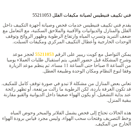
فني تكييف فنيطيس لصيانة مكيفات الفلل 55211053
يقدم فني تكييف فنيطيس خدمات فحص وصيانة أجهزة التكييف داخل
الفلل والمنازل والديوانيات والأقبية والملاحق السكنية، مع التعامل مع
ضعف التبريد وتسرب المياه وارتفاع الرطوبة وظهور الروائح وتوقف
الوحدات الخارجية وأعطال التكييف المركزي ومكيفات السبلت.
يمكن التواصل مع كويت ريبير على الرقم
55211053
لحجز موعد
وشرح المشكلة قبل حضور الفني. يتم استقبال طلبات العملاء يوميا
من الساعة 8 صباحا حتى الساعة 11 مساء، ثم ينظم موعد الزيارة
وفقا لنوع النظام ومكان الوحدة وطبيعة العطل.
تعاني بعض المنازل من مشكلة لا تبدو في صورة توقف كامل للمكيف.
قد تكون الغرفة باردة، لكن الرطوبة ما زالت مرتفعة، أو تظهر رائحة
عند بداية التشغيل، أو يكون الهواء ضعيفا داخل الديوانية والقبو مقارنة
ببقية المنزل.
هذه الحالات تحتاج إلى فحص يشمل الفلاتر والمبخر وحوض المياه
وخط التصريف وفتحات سحب الهواء، وليس مجرد قياس برودة الهواء
الخارج من المكيف.