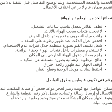
الخدمة والقطعة المستخدمة، ويتم توضيح التفاصيل قبل التنفيذ بدلا من
تقديم ضمان عام لا يراعي اختلاف الأعطال.
نصائح للحد من الرطوبة والروائح
نظف الفلاتر بمعدل يناسب ساعات التشغيل.
لا تحجب فتحات سحب الهواء بالأثاث.
راقب مياه التصريف وعدم بقائها داخل الحوض.
افحص عزل الدكت عند ظهور رطوبة على السقف.
شغل تكييف القبو بصورة منتظمة خلال فترات عدم الاستخدام.
لا تستخدم معطرات داخل فتحات الهواء لإخفاء الرائحة.
راجع مصادر دخول الهواء الخارجي إلى المكان.
عالج الرطوبة الإنشائية بصورة مستقلة عن المكيف.
أوقف الجهاز عند ظهور رائحة احتراق.
احتفظ ببيانات موديل الوحدة وقطع الغيار.
رقم فني تكييف فنيطيس وطرق التواصل
يمكن التواصل مع كويت ريبير لحجز موعد فحص أو صيانة المكيف. عند
الاتصال أو إرسال رسالة واتساب، يفضل ذكر رقم القطعة والشارع
ونوع الجهاز ومكان المشكلة، مع توضيح وجود رطوبة أو رائحة أو
تسرب مياه.