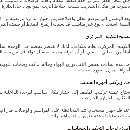
قبل شحن الغاز، تتم مراجعة ضغط النظام وحالة الوصلات والأنابيب. بع
بالقرب من مكان التسريب بسبب اختلاط الزيت الموجود داخل الدائرة بغا
بعد الوصول إلى موضع الخلل وإصلاحه، يتم اختبار الدائرة ثم تعبئة نوع ا
الفنية. استخدام نوع غير مناسب قد يسبب ارتفاع الضغط أو ضعف التبري
تصليح التكييف المركزي
التكييف المركزي نظام متكامل، لذلك لا يقتصر فحصه على الوحدة الخارج
أدفأ من الطابق السفلي، أو أن غرفة معينة تستقبل هواء أقل من بقية ا
في هذه الحالات يفحص الفني توزيع الهواء وحالة الدكت وفتحات التهوية،
أجزاء المنزل بصورة صحيحة.
فك وتركيب أجهزة السبليت
تحتاج عملية تركيب المكيف إلى اختيار مكان مناسب للوحدة الداخلية يسم
التكثف والحرارة الخارجية.
عند فك جهاز مستخدم، تتم المحافظة على المواسير والوصلات قدر الإمكا
بثبات تشغيلها وعدم ظهور مياه أو اهتزازات.
إصلاح لوحات التحكم والحساسات