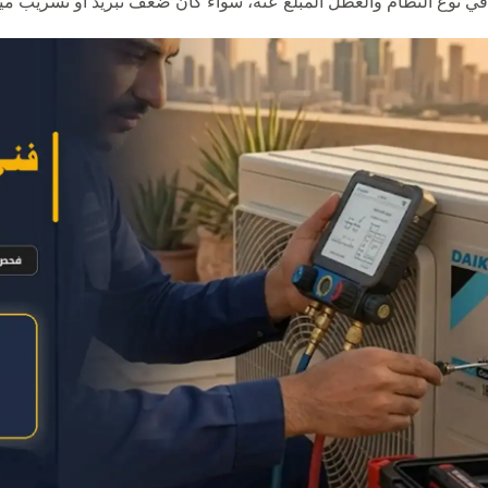
في نوع النظام والعطل المبلغ عنه، سواء كان ضعف تبريد أو تسريب مياه 