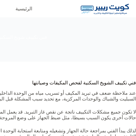
لتجاوز
لى
الرئيسية
م
لمحتوى
فني تكييف شويخ السكني
فني تكييف الشويخ السكنية لفحص المكيفات وصيانتها
عند ملاحظة ضعف في تبريد المكيف أو تسريب مياه من الوحدة الداخلي
السبليت والشباك والوحدات المركزية، مع تحديد سبب المشكلة قبل البد
لا تكون جميع مشكلات التكييف ناتجة عن نقص غاز التبريد. قد يعمل ا
حالات أخرى يكون السبب بسيطا، مثل ضبط الجهاز على وضع المروحة بد
لذلك يبدأ الفني بمراجعة حالة الجهاز وتشغيله ومتابعة استجابة الوحدة 