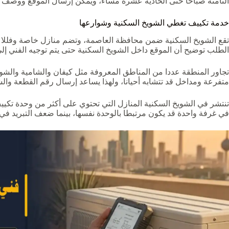
الثامنة صباحا حتى الحادية عشرة مساء، ويمكن إرسال الموقع ووصف 
خدمة تكييف تغطي الشويخ السكنية وشوارعها
تقع الشويخ السكنية ضمن محافظة العاصمة، وتضم منازل خاصة وفللا وم
الطلب توضيح أن الموقع داخل الشويخ السكنية حتى يتم توجيه الفني إلى
تجاور المنطقة عددا من المناطق المعروفة مثل كيفان والشامية والشوي
متفرعة ومداخل قد تتشابه أحيانا، ولهذا يساعد إرسال رقم القطعة و
تنتشر في الشويخ السكنية المنازل التي تحتوي على أكثر من وحدة تك
في غرفة واحدة قد يكون مرتبطا بالوحدة نفسها، بينما ضعف التبريد في ا