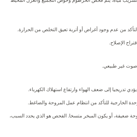
جود تسريب مياه، يتم فحص الخرطوم وحوض التجميع والعزل المحيط
تأكد من عدم وجود أغراض أو أتربة تعيق التخلص من الحرارة.
راح الإصلاح.
و صوت غير طبيعي.
دي تدريجيا إلى ضعف الهواء وارتفاع استهلاك الكهرباء.
دة الخارجية للتأكد من انتظام عمل المروحة والضاغط.
روحة ضعيفة، أو يكون المبخر متسخا. الفحص هو الذي يحدد السبب،